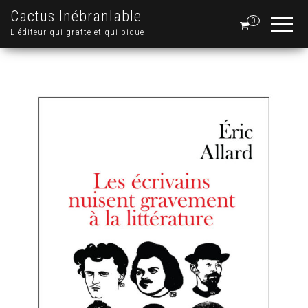
Cactus Inébranlable
0
L'éditeur qui gratte et qui pique
.