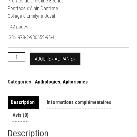
Préface de Christine Béchet
Postface d’Alain Dantinne
Collage d’Emelyne Duval
142 pages
ISBN 978-2-930659-95-4
quantité de Silence, Chavée, tu m’ennuies
AJOUTER AU PANIER
Catégories :
Anthologies
,
Aphorismes
Description
Informations complémentaires
Avis (0)
Description