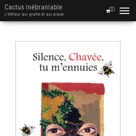
Cactus Inébranlable
0
L'éditeur qui gratte et qui pique
.