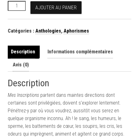
quantité de J’ai quelque chose à dire. Et c’est très court.
AJOUTER AU PANIER
Catégories :
Anthologies
,
Aphorismes
Description
Informations complémentaires
Avis (0)
Description
Mes Inscriptions
partent dans maintes directions dont
certaines sont privilégiées, doivent s’explorer lentement.
Pénétrez-y par où vous voudrez, aussitôt vous serez en
quelque organisme inconnu. Ah ! le sang, les humeurs, le
sperme, les battements de cœur, les soupirs, les cris, les
odeurs qui imprègnent, animent et agitent ce grand corps.