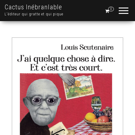
Cactus Inébranlable
0
L'éditeur qui gratte et qui pique
.