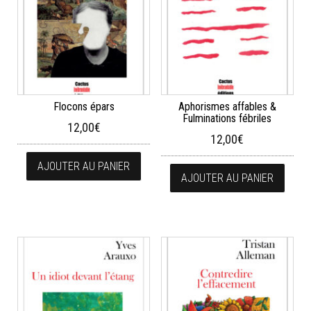
Flocons épars
Aphorismes affables &
Fulminations fébriles
12,00
€
12,00
€
AJOUTER AU PANIER
AJOUTER AU PANIER