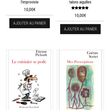
l’improviste
talons aiguilles
10,00
€
Note
10,00
€
5.00
sur 5
AJOUTER AU PANIER
AJOUTER AU PANIER