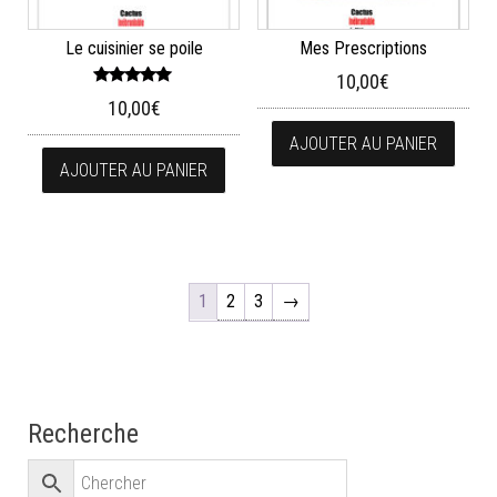
Le cuisinier se poile
Mes Prescriptions
10,00
€
Note
10,00
€
5.00
sur 5
AJOUTER AU PANIER
AJOUTER AU PANIER
1
2
3
→
Recherche