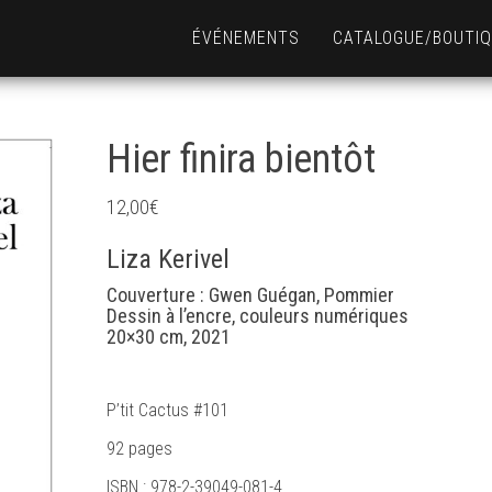
ÉVÉNEMENTS
CATALOGUE/BOUTI
Hier finira bientôt
12,00
€
Liza Kerivel
Couverture : Gwen Guégan, Pommier
Dessin à l’encre, couleurs numériques
20×30 cm, 2021
P’tit Cactus #101
92 pages
ISBN : 978-2-39049-081-4