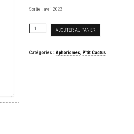
Sortie : avril 2023
quantité de Hier finira bientôt
AJOUTER AU PANIER
Catégories :
Aphorismes
,
P'tit Cactus