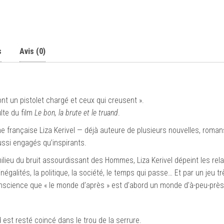
s
Avis (0)
nt un pistolet chargé et ceux qui creusent ».
lte du film
Le bon, la brute et le truand
.
ne française Liza Kerivel — déjà auteure de plusieurs nouvelles, roman
ssi engagés qu’inspirants.
lieu du bruit assourdissant des Hommes, Liza Kerivel dépeint les rela
inégalités, la politique, la société, le temps qui passe… Et par un jeu tr
conscience que « le monde d’après » est d’abord un monde d’à-peu-près
 est resté coincé dans le trou de la serrure.