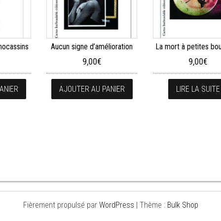
 mocassins
Aucun signe d’amélioration
La mort à petites bo
9,00
€
9,00
€
ANIER
AJOUTER AU PANIER
LIRE LA SUITE
Fièrement propulsé par
WordPress
|
Thème :
Bulk Shop