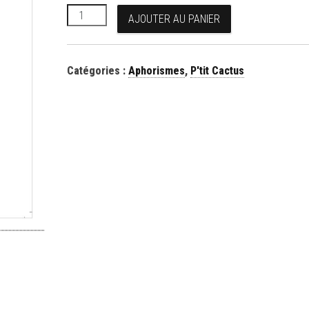
quantité de Circonstances exténuantes
AJOUTER AU PANIER
Catégories :
Aphorismes
,
P'tit Cactus