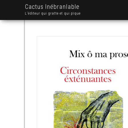
Cactus Inébranlable
L'éditeur qui gratte et qui pique
.