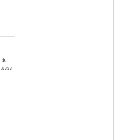
s du
litesse