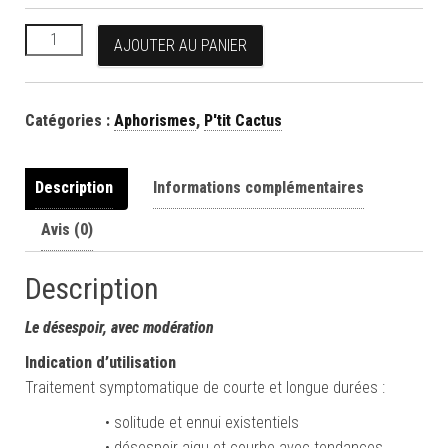
quantité de Le désespoir, avec modération
AJOUTER AU PANIER
Catégories :
Aphorismes
,
P'tit Cactus
Description
Informations complémentaires
Avis (0)
Description
Le désespoir, avec modération
Indication d’utilisation
Traitement symptomatique de courte et longue durées :
• solitude et ennui existentiels
• désespoir aigu et courbe avec tendances