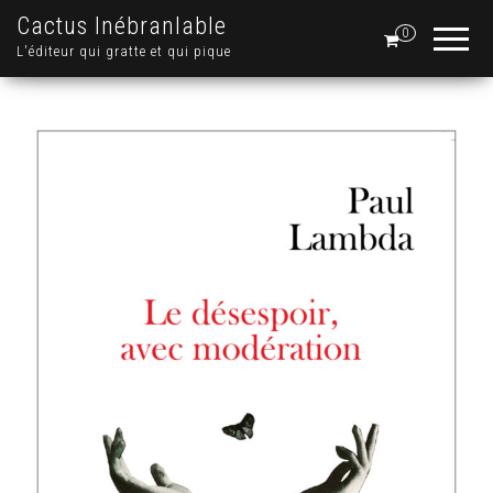
Cactus Inébranlable
0
L'éditeur qui gratte et qui pique
.