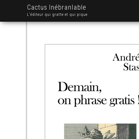
Cactus Inébranlable
L'éditeur qui gratte et qui pique
.