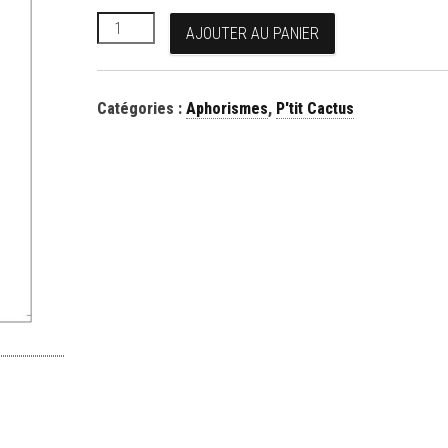
quantité de Demain, on phrase gratis !
AJOUTER AU PANIER
Catégories :
Aphorismes
,
P'tit Cactus