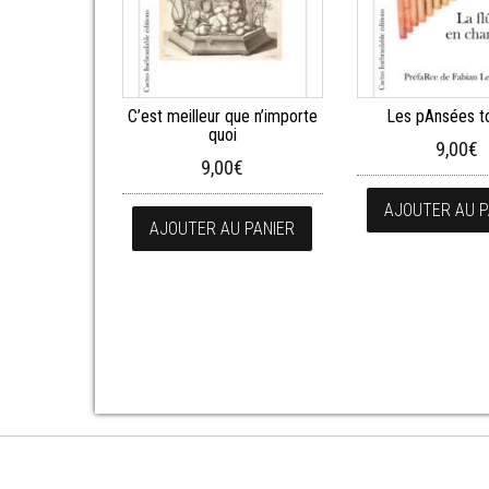
C’est meilleur que n’importe
Les pAnsées t
quoi
9,00
€
9,00
€
AJOUTER AU P
AJOUTER AU PANIER