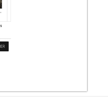
ts
IER