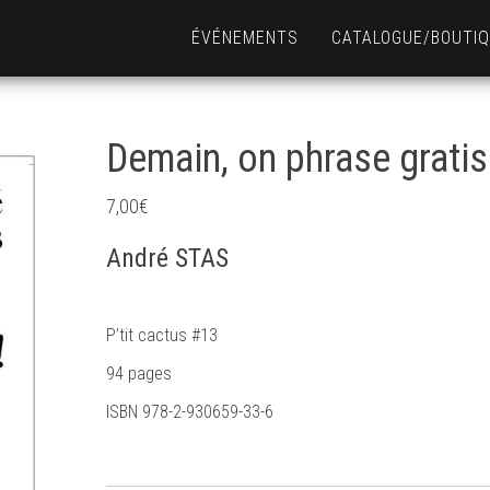
ÉVÉNEMENTS
CATALOGUE/BOUTI
Demain, on phrase gratis
7,00
€
André STAS
P’tit cactus #13
94 pages
ISBN 978-2-930659-33-6