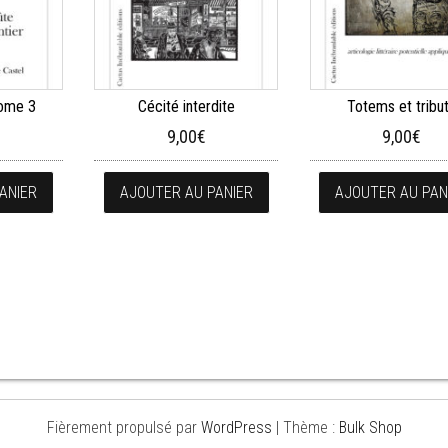
ome 3
Cécité interdite
Totems et tribu
9,00
€
9,00
€
ANIER
AJOUTER AU PANIER
AJOUTER AU PAN
Fièrement propulsé par
WordPress
|
Thème :
Bulk Shop