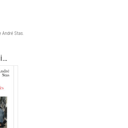
re André Stas.
si…