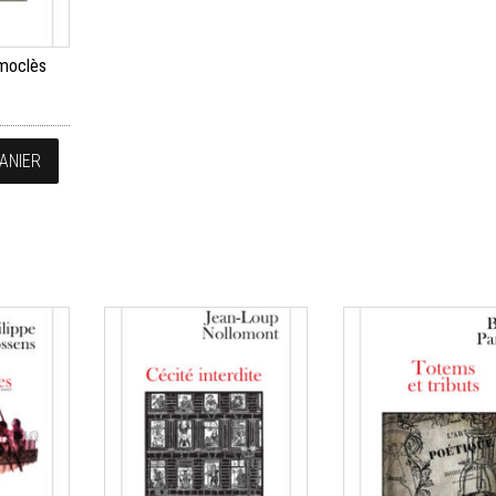
moclès
ANIER