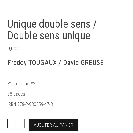
Unique double sens /
Double sens unique
9,00
€
Freddy TOUGAUX / David GREUSE
P’tit cactus #26
88 pages
ISBN 978-2-930659-47-3
quantité de Unique double sens / Double sens unique
AJOUTER AU PANIER