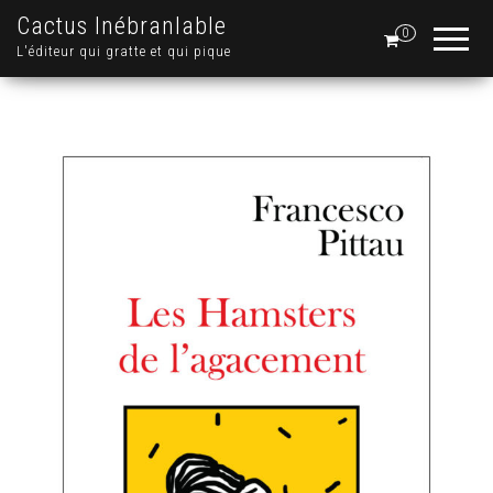
Cactus Inébranlable
0
L'éditeur qui gratte et qui pique
.