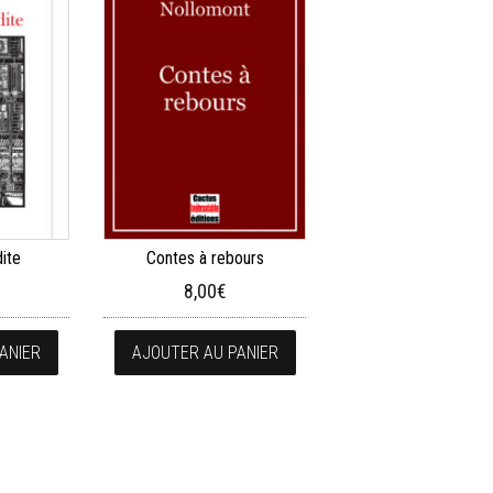
dite
Contes à rebours
8,00
€
ANIER
AJOUTER AU PANIER