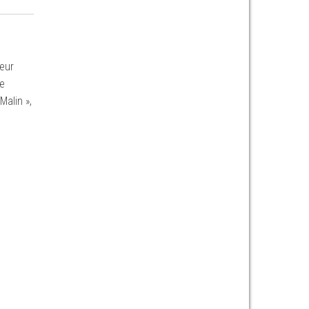
leur
te
Malin »,