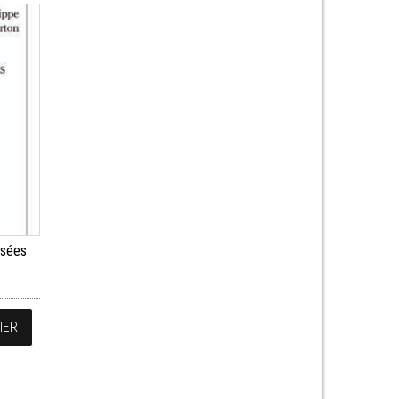
nsées
IER