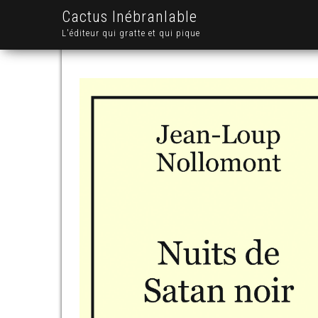
Cactus Inébranlable
L'éditeur qui gratte et qui pique
.