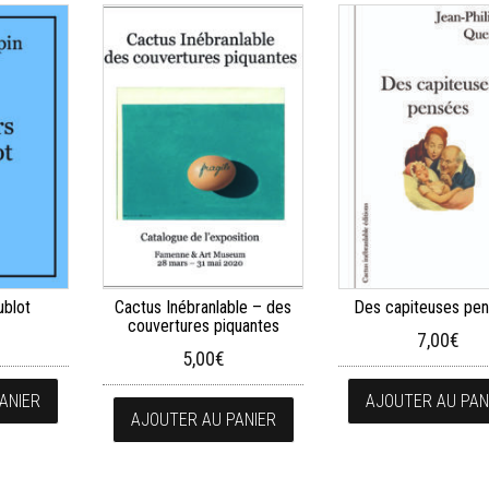
ublot
Cactus Inébranlable – des
Des capiteuses pe
couvertures piquantes
7,00
€
5,00
€
ANIER
AJOUTER AU PAN
AJOUTER AU PANIER