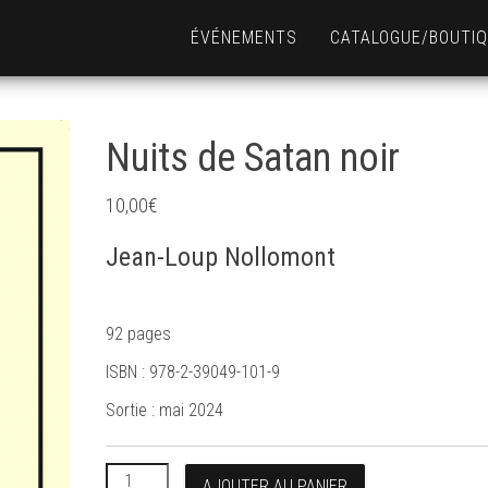
ÉVÉNEMENTS
CATALOGUE/BOUTI
Nuits de Satan noir
10,00
€
Jean-Loup Nollomont
92 pages
ISBN : 978-2-39049-101-9
Sortie : mai 2024
quantité de Nuits de Satan noir
AJOUTER AU PANIER