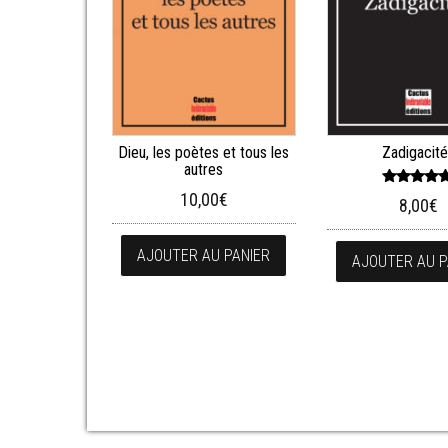
Dieu, les poètes et tous les
Zadigacit
autres
Note
10,00
€
8,00
€
5.00
sur 5
AJOUTER AU PANIER
AJOUTER AU P