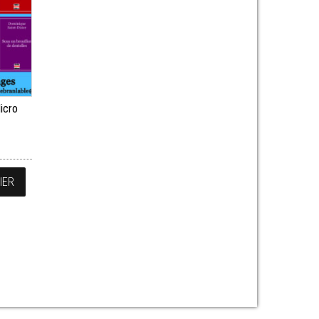
icro
IER