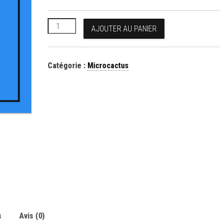
quantité de Micro-drames
AJOUTER AU PANIER
Catégorie :
Microcactus
s
Avis (0)