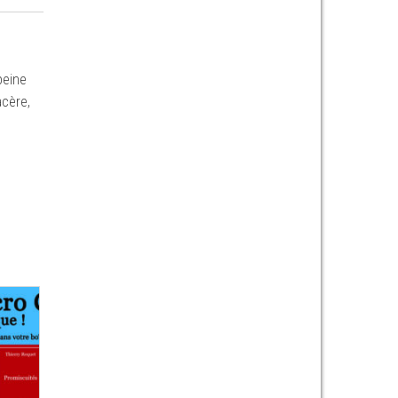
peine
acère,