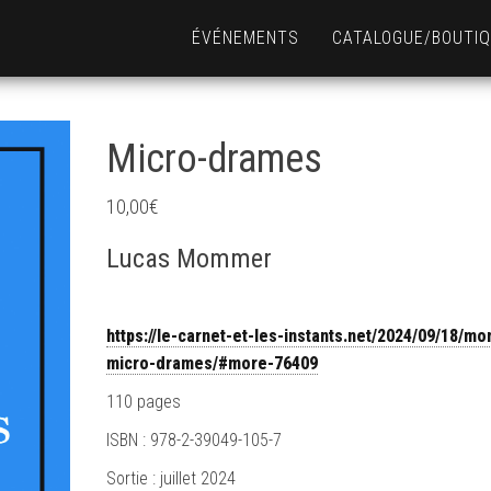
ÉVÉNEMENTS
CATALOGUE/BOUTI
Micro-drames
10,00
€
Lucas Mommer
https://le-carnet-et-les-instants.net/2024/09/18/m
micro-drames/#more-76409
110 pages
ISBN : 978-2-39049-105-7
Sortie : juillet 2024