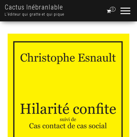
Cactus Inébranlable
0
L'éditeur qui gratte et qui pique
.