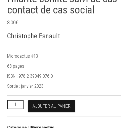
contact de cas social
8,00
€
Christophe Esnault
Microcactus #13
68 pages
ISBN : 978-2-39049-076-0
Sortie : janvier 2023
quantité de Hilarité confite suivi de cas contact de cas social
AJOUTER AU PANIER
Catégorie :
Microcactus